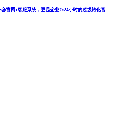
一套官网+客服系统，更是企业7x24小时的超级转化官