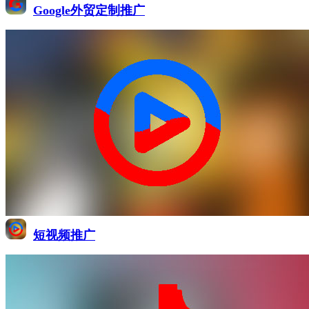
Google外贸定制推广
短视频推广