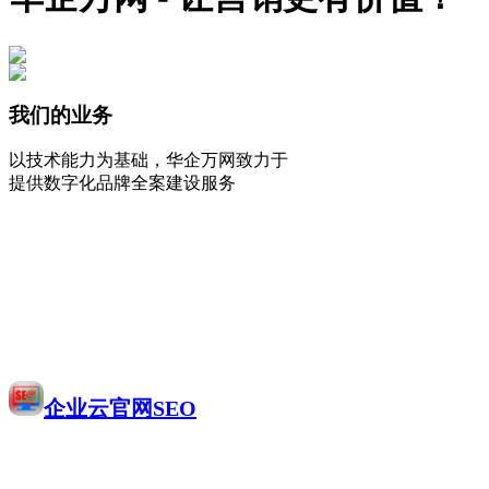
我们的业务
以技术能力为基础，华企万网致力于
提供数字化品牌全案建设服务
企业云官网SEO