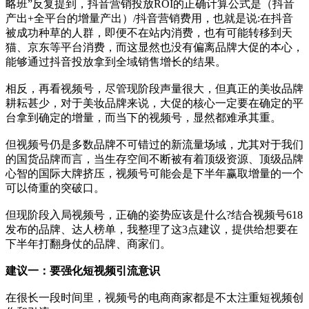
略班”反复提到，抖音营销投放ROI的正确计算公式是（抖音
产出+全平台的增量产出）/抖音营销费用，也就是说:在抖音
被成功种草的人群，即便不在站内消费，也有可能转移到天
猫、京东等平台消费，而这显然也没有偏离品牌大促的本心，
能够通过抖音投放拿到全域销售增长的结果。
相反，再看视频号，尽管现阶段声量很大，但真正的美妆品牌
耕耘甚少，对于美妆品牌来说，大促的核心一定要在确定的平
台拿到确定的增量，而当下的视频号，显然都难承其重。
但视频号仍是多数品牌不可错过的新流量场域，尤其对于我们
的国货品牌而言，当生存空间不断被有着顶级资源、顶级品牌
心智的国际大牌挤压，视频号可能会是下半年赢取增量的一个
可以倚重的突破口。
但现阶段入局视频号，正确的姿势应该是什么?结合视频号618
发布的品牌、达人榜单，我整理了这3点建议，提供给想要在
下半年打翻身仗的品牌、商家们。
建议一：要强化短视频引流意识
在很长一段时间里，视频号的电商商家都是不太注重短视频创