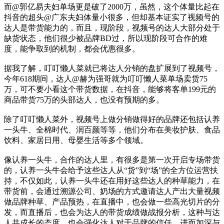
而@郭亿易夫妇单场更是破了2000万，虽然，这个体量比起在
抖音的超头@广东夫妇体量小很多，但却基本证实了视频号的
达人是带货能力的，而且，现阶段，视频号的达人大部分处于
缺货状态，他们很少被品牌BD过，所以现阶段可合作的难
度，能争取到的机制，都会优惠很多。
据我了解，叮叮懒人菜就已将达人分销的盘扩展到了视频号，
今年618期间，达人@赫为强哥就为叮叮懒人菜单场卖货75
万，可不要小看这个带货数据，在抖音，能够将客单199元的
商品带货75万的头部达人，也没有预期的多。
除了叮叮懒人菜外，视频号上做分销做得好的品牌还包括认养
一头牛、全棉时代、润百颜等等，他们分布在美妆护肤、食品
饮料、家居日用、母婴生活等多个领域。
像认养一头牛，合作的达人里，有很多是第一次开启专场带货
的，认养一头牛会给予这些达人从“货”到“场”的全方位运营扶
持，不仅如此，认养一头牛还在用好这些达人的种草能力，在
带货前，会通过溯源公司、奶场的方式邀请达人产出大量视频
做品牌种草、产品预热，在直播中，也会做一些高光切片的分
发，而直播后，也会为达人的带货成绩做战报分析，这种与达
人共成长的态度，也会强化达人对于品牌的信任，进而加深与