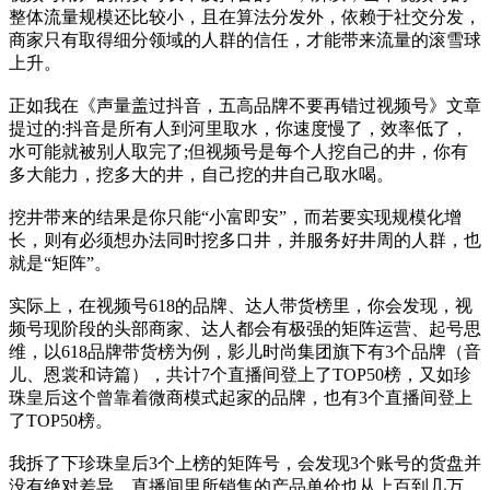
整体流量规模还比较小，且在算法分发外，依赖于社交分发，
商家只有取得细分领域的人群的信任，才能带来流量的滚雪球
上升。
正如我在《声量盖过抖音，五高品牌不要再错过视频号》文章
提过的:抖音是所有人到河里取水，你速度慢了，效率低了，
水可能就被别人取完了;但视频号是每个人挖自己的井，你有
多大能力，挖多大的井，自己挖的井自己取水喝。
挖井带来的结果是你只能“小富即安”，而若要实现规模化增
长，则有必须想办法同时挖多口井，并服务好井周的人群，也
就是“矩阵”。
实际上，在视频号618的品牌、达人带货榜里，你会发现，视
频号现阶段的头部商家、达人都会有极强的矩阵运营、起号思
维，以618品牌带货榜为例，影儿时尚集团旗下有3个品牌（音
儿、恩裳和诗篇），共计7个直播间登上了TOP50榜，又如珍
珠皇后这个曾靠着微商模式起家的品牌，也有3个直播间登上
了TOP50榜。
我拆了下珍珠皇后3个上榜的矩阵号，会发现3个账号的货盘并
没有绝对差异，直播间里所销售的产品单价也从上百到几万、