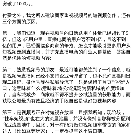
突破了1000万。
付费之外，我之所以建议商家重视视频号的短视频创作，还有
三个方面的原因。
第一，我们知道，现在视频号的日活跃用户体量已经超过了5
亿，但这5亿用户里，直播电商的用户远不到1亿，且这不到1
亿的用户，已经面临多商家的争抢。怎么才能吸引更多用户从
短视频走到直播间，并扩充直播电商的商业人群基础，答案自
然是优质的短视频内容;
第二，熟悉视频号的朋友，最近可能都关注到了一个信息，就
是视频号直播间已经不支持企业号弹窗了，也不允许直播间出
现二维码、微信号等往私域导流了，只是保留了首页“企微”入
口，这意味着什么?意味着:将公域沉淀为新私域的难度增加
了，当私域减少，商家就不得不提升公域流量的获取能力，而
获取公域最为有效且经济的手段自然是做好短视频内容;
第三，是视频号正在对短视在放量，且据我所知，现阶段，
“挂车短视频”也在大的流量池里，并没有像抖音那样被分配到
商业流量池中，因此，对于有能力做短视频挂车带货的商家和
达人（比如豆荚玩家），一定得抓牢这个窗口期。