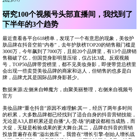
2023-7-7
研究100个视频号头部直播间，我找到了
下半年的3个趋势
最近查看各平台618榜单，发现了一个有意思的现象，美妆护
肤品牌在抖音空前“内卷”，去年护肤榜TOP20的销售额门槛是
3000万，今年飙到了7000万，且前20个品牌里，有13个品牌销
售额破了亿，但国货身影明显压缩，仅占比3成。反观视频
号，TOP50品牌带货榜里，都不见美妆身影，即便带货总榜里
会出现一些卖货美妆品牌的商家和达人，但销售的也多是白
牌，品牌尤其是国际品牌身影甚少。
数据来源:左侧来自蝉魔方，由聚美丽整理，右侧来自视频号
官方
美妆品牌“重仓抖音”原因不难理解:其一，经历了两年多时间
的积累，大多数品牌都已经找到了适合自身的抖音营销技能，
无论是A3人群积累还是自播“人-货-场”的建设都相当成熟，而
大促，无疑是检验成果的更大舞台;其二，品牌在抖音的营销
投放普遍存在着“溢出效应”，我曾在“增长引擎-创始人增长战