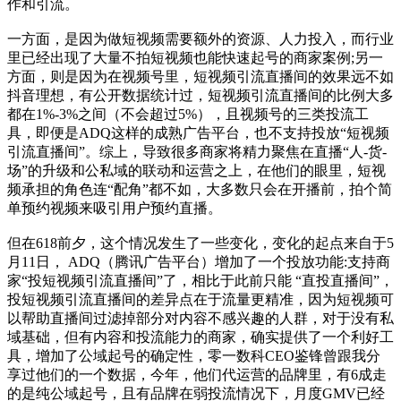
作和引流。
一方面，是因为做短视频需要额外的资源、人力投入，而行业
里已经出现了大量不拍短视频也能快速起号的商家案例;另一
方面，则是因为在视频号里，短视频引流直播间的效果远不如
抖音理想，有公开数据统计过，短视频引流直播间的比例大多
都在1%-3%之间（不会超过5%），且视频号的三类投流工
具，即便是ADQ这样的成熟广告平台，也不支持投放“短视频
引流直播间”。综上，导致很多商家将精力聚焦在直播“人-货-
场”的升级和公私域的联动和运营之上，在他们的眼里，短视
频承担的角色连“配角”都不如，大多数只会在开播前，拍个简
单预约视频来吸引用户预约直播。
但在618前夕，这个情况发生了一些变化，变化的起点来自于5
月11日， ADQ（腾讯广告平台）增加了一个投放功能:支持商
家“投短视频引流直播间”了，相比于此前只能 “直投直播间”，
投短视频引流直播间的差异点在于流量更精准，因为短视频可
以帮助直播间过滤掉部分对内容不感兴趣的人群，对于没有私
域基础，但有内容和投流能力的商家，确实提供了一个利好工
具，增加了公域起号的确定性，零一数科CEO鉴锋曾跟我分
享过他们的一个数据，今年，他们代运营的品牌里，有6成走
的是纯公域起号，且有品牌在弱投流情况下，月度GMV已经