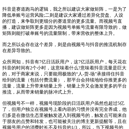
抖音是赛道跑马的逻辑，我之所以建议大家做矩阵，一是为了
降低单账号运营风险;二则是建议大家通过差异化货盘、人设
的打造，来争取到更细分的赛道里的更多流量。而视频号直
播，建议做矩阵更多是因为视频号单账号流量有限导致的，做
矩阵则能打破单账号的流量限制，带来营收的整体上升。
而之所以会存在这个差异，则是由视频号与抖音的推流机制存
在差异导致的。
众所周知，抖音有7亿日活跃用户，这7亿活跃用户，每天花在
抖音的时间有2个小时，这意味着什么?意味着抖音流量是巨大
的，对于商家来说，只要能用极致的“人-货-场”承接得住抖音
给到的流量（包括付费流量），那平台会持续地给你推更多的
流量，流量上升带来销量上升，销量上升又会激发更多的平台
推流，从而带来销量的脉冲式上升。
但视频号不一样，视频号现阶段的日活跃用户虽然也超过5亿
了，但用户独立在视频号上看内容的习惯并没有完全养成，他
们多是在微信生态里被触发进入到视频号的，触发点可能来自
于朋友的点赞和转发，也可能被关注的博主更新提醒等，且在
视频号用户的消费时长不及抖音的1/3，所以，当下视频号的