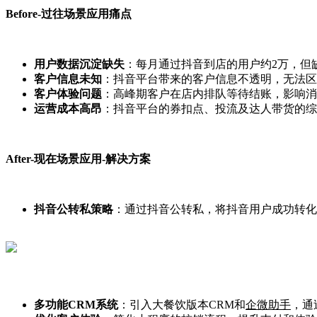
Before-
过往场景应用痛点
用户数据沉淀缺失
：每月通过抖音到店的用户约
2
万，但
客户信息未知
：抖音平台带来的客户信息不透明，无法区
客户体验问题
：高峰期客户在店内排队等待结账，影响消
运营成本高昂
：抖音平台的券扣点、投流及达人带货的综
After-
现在场景应用
-
解决方案
抖音公转私策略
：通过抖音公转私，将抖音用户成功转化
多功能
CRM
系统
：引入大餐饮版本
CRM
和
企微助手
，通