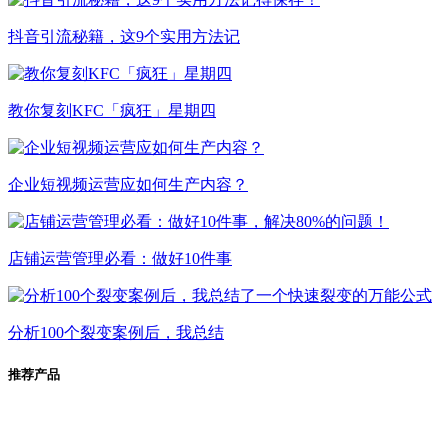
抖音引流秘籍，这9个实用方法记
教你复刻KFC「疯狂」星期四
企业短视频运营应如何生产内容？
店铺运营管理必看：做好10件事
分析100个裂变案例后，我总结
推荐产品